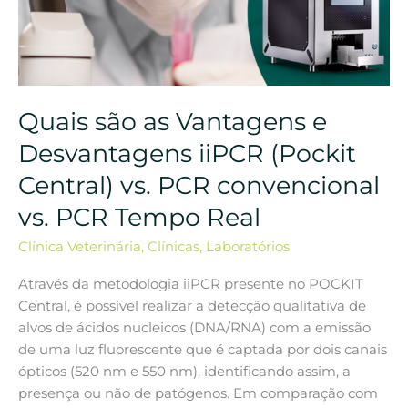
as
Vantagens
e
Desvantagens
iiPCR
Quais são as Vantagens e
(Pockit
Central)
Desvantagens iiPCR (Pockit
vs.
Central) vs. PCR convencional
PCR
convencional
vs. PCR Tempo Real
vs.
PCR
Clínica Veterinária
,
Clínicas
,
Laboratórios
Tempo
Através da metodologia iiPCR presente no POCKIT
Real
Central, é possível realizar a detecção qualitativa de
alvos de ácidos nucleicos (DNA/RNA) com a emissão
de uma luz fluorescente que é captada por dois canais
ópticos (520 nm e 550 nm), identificando assim, a
presença ou não de patógenos. Em comparação com