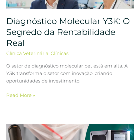
da
Rentabilidade
Diagnóstico Molecular Y3K: O
Real
Segredo da Rentabilidade
Real
Clínica Veterinária
,
Clínicas
O setor de diagnóstico molecular pet está em alta. A
Y3K transforma o setor com inovação, criando
oportunidades de investimento.
Read More »
Quais
são