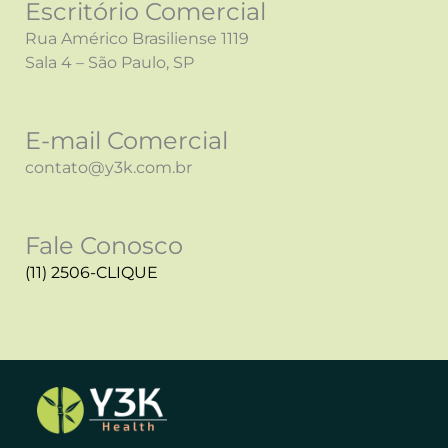
Escritório Comercial
Rua Américo Brasiliense 1119
Sala 4 – São Paulo, SP
E-mail Comercial
contato@y3k.com.br
Fale Conosco
(11) 2506-CLIQUE