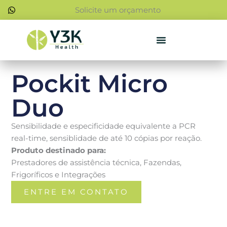
Ir
Solicite um orçamento
para
o
conteúdo
Pockit Micro
Duo
Sensibilidade e especificidade equivalente a PCR
real-time, sensiblidade de até 10 cópias por reação.
Produto destinado para:
Prestadores de assistência técnica, Fazendas,
Frigoríficos e Integrações
ENTRE EM CONTATO