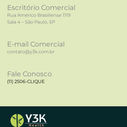
Escritório Comercial
Rua Américo Brasiliense 1119
Sala 4 – São Paulo, SP
E-mail Comercial
contato@y3k.com.br
Fale Conosco
(11) 2506-CLIQUE