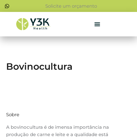
Ir
Solicite um orçamento
para
o
conteúdo
Bovinocultura
Sobre
A bovinocultura é de imensa importância na
produção de carne e leite e a qualidade está